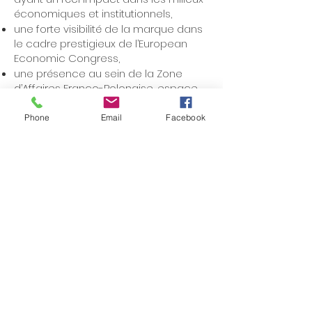
économiques et institutionnels,
une forte visibilité de la marque dans
le cadre prestigieux de l’European
Economic Congress,
une présence au sein de la Zone
d’Affaires Franco-Polonaise, espace
dédié aux rencontres et à la
promotion,
Phone
Email
Facebook
une participation à la campagne
médiatique menée par la CCIFP en
coopération avec les principaux
médias.
Le Forum est conçu comme une
plateforme pour les entreprises qui
souhaitent participer activement à la
construction de l’avenir de la
coopération économique, et non se
contenter de l’observer.
MORE INFO